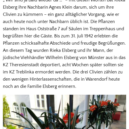
„ Wir sind ja bald wieder da …“ – mit diesen Worten bat Rieka
dem
Elsberg ihre Nachbarin Agnes Klein darum, sich um ihre
Haus
Clivien zu kümmern – ein ganz alltäglicher Vorgang, wie er
auch heute noch unter Nachbarn üblich ist. Die Pflanzen
Elsberg
standen im Haus Oststraße 7 auf Säulen im Treppenhaus und
begrüßten hier die Gäste. Bis zum 31. Juli 1942 erlebten die
Pflanzen schicksalhafte Abschiede und freudige Begrüßungen.
An diesem Tag wurden Rieka Elsberg und ihr Mann, der
jüdische Viehhändler Wilhelm Elsberg von Münster aus in das
KZ Theresienstadt deportiert, acht Wochen später sollten sie
im KZ Treblinka ermordet werden. Die drei Clivien zählen zu
den wenigen Hinterlassenschaften, die in Warendorf heute
noch an die Familie Elsberg erinnern.