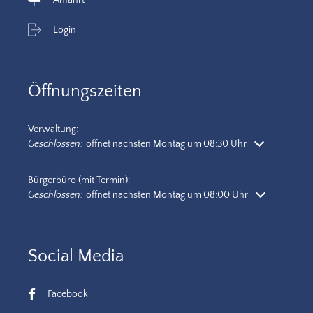
Login
Öffnungszeiten
Verwaltung:
Klicken, um weitere Öffnungs- oder Schließzeiten auszublenden
Geschlossen:
öffnet nächsten Montag um 08:30 Uhr
Bürgerbüro (mit Termin):
Klicken, um weitere Öffnungs- oder Schließzeiten auszublenden
Geschlossen:
öffnet nächsten Montag um 08:00 Uhr
Social Media
Facebook