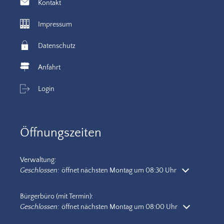
Kontakt
Impressum
Datenschutz
Anfahrt
Login
Öffnungszeiten
Verwaltung:
Klicken, um weitere Öffnungs- oder Schließzeiten auszublenden
Geschlossen:
öffnet nächsten Montag um 08:30 Uhr
Bürgerbüro (mit Termin):
Klicken, um weitere Öffnungs- oder Schließzeiten auszublenden
Geschlossen:
öffnet nächsten Montag um 08:00 Uhr