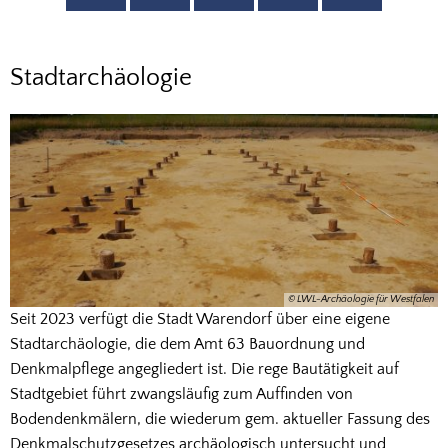
Archäologie
Stadtarchäologie
© LWL-Archäologie für Westfalen
Seit 2023 verfügt die Stadt Warendorf über eine eigene
Stadtarchäologie, die dem Amt 63 Bauordnung und
Denkmalpflege angegliedert ist. Die rege Bautätigkeit auf
Stadtgebiet führt zwangsläufig zum Auffinden von
Bodendenkmälern, die wiederum gem. aktueller Fassung des
Denkmalschutzgesetzes archäologisch untersucht und