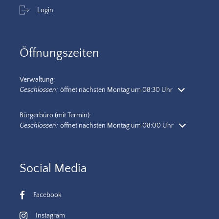
Login
Öffnungszeiten
Verwaltung:
Klicken, um weitere Öffnungs- oder Schließzeiten auszublenden
Geschlossen:
öffnet nächsten Montag um 08:30 Uhr
Bürgerbüro (mit Termin):
Klicken, um weitere Öffnungs- oder Schließzeiten auszublenden
Geschlossen:
öffnet nächsten Montag um 08:00 Uhr
Social Media
Facebook
Instagram