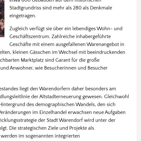
etwa 600 Gebäuden auf dem historischen
Stadtgrundriss sind mehr als 280 als Denkmale
eingetragen.
Zugleich verfügt sie über ein lebendiges Wohn- und
Geschäftszentrum. Zahlreiche inhabergeführte
Geschäfte mit einem ausgefallenen Warenangebot in
nkelten, kleinen Gässchen im Wechsel mit beeindruckenden
chbarten Marktplatz sind Garant für die große
en und Anwohner, wie Besucherinnen und Besucher
estandes liegt den Warendorfern daher besonders am
dlungsleitlinie der Altstadterneuerung gewesen. Gleichwohl
 Hintergrund des demographischen Wandels, den sich
Veränderungen im Einzelhandel erwachsen neue Aufgaben
twicklungsstrategie der Stadt Warendorf wird unter der
olgt. Die strategischen Ziele und Projekte als
t werden im sogenannten integrierten