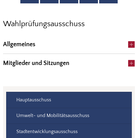
Wahlprüfungsausschuss
Wahlprüfungsausschuss
Allgemeines
Mitglieder und Sitzungen
Hauptausschuss
Umwelt- und Mobilitätsausschuss
Stadtentwicklungsausschuss