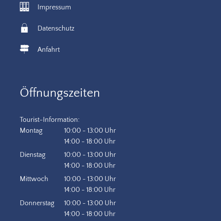
Impressum
Datenschutz
Anfahrt
Öffnungszeiten
Tourist-Information:
Montag
10:00
-
13:00
Uhr
Von 10:00 bis 13:00 Uhr
14:00
-
18:00
Uhr
Von 14:00 bis 18:00 Uhr
Dienstag
10:00
-
13:00
Uhr
Von 10:00 bis 13:00 Uhr
14:00
-
18:00
Uhr
Von 14:00 bis 18:00 Uhr
Mittwoch
10:00
-
13:00
Uhr
Von 10:00 bis 13:00 Uhr
14:00
-
18:00
Uhr
Von 14:00 bis 18:00 Uhr
Donnerstag
10:00
-
13:00
Uhr
Von 10:00 bis 13:00 Uhr
14:00
-
18:00
Uhr