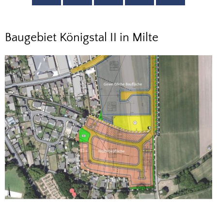
Baugebiet
Baugebiet Königstal II in Milte
Königstal
II