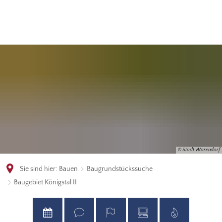
© Stadt Warendorf
Sie sind hier:
Bauen
Baugrundstückssuche
Baugebiet Königstal II