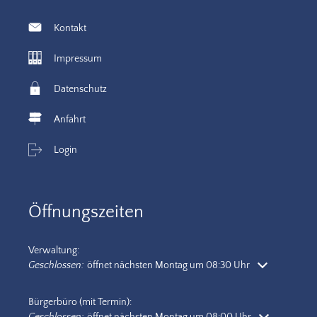
Kontakt
Impressum
Datenschutz
Anfahrt
Login
Öffnungszeiten
Verwaltung:
Klicken, um weitere Öffnungs- oder Schließzeiten auszublenden
Geschlossen:
öffnet nächsten Montag um 08:30 Uhr
Bürgerbüro (mit Termin):