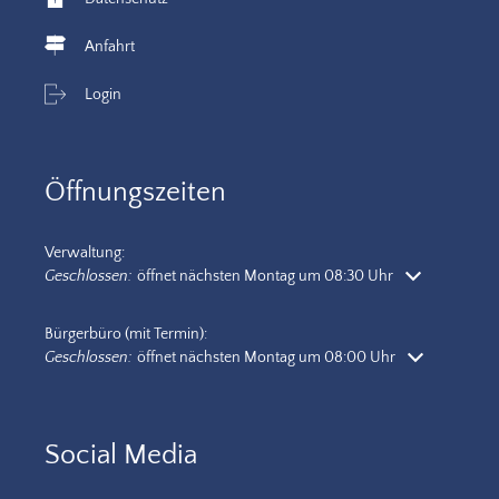
Anfahrt
Login
Öffnungszeiten
Verwaltung:
Klicken, um weitere Öffnungs- oder Schließzeiten auszublenden
Geschlossen:
öffnet nächsten Montag um 08:30 Uhr
Bürgerbüro (mit Termin):
Klicken, um weitere Öffnungs- oder Schließzeiten auszublenden
Geschlossen:
öffnet nächsten Montag um 08:00 Uhr
Social Media