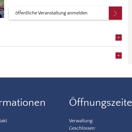
öffentliche Veranstaltung anmelden
ormationen
Öffnungszeit
takt
Verwaltung:
Klicken, um weitere Öffnungs-
Geschlossen: