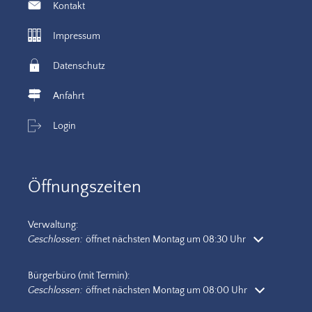
Kontakt
Impressum
Datenschutz
Anfahrt
Login
Öffnungszeiten
Verwaltung:
Klicken, um weitere Öffnungs- oder Schließzeiten auszublenden
Geschlossen:
öffnet nächsten Montag um 08:30 Uhr
Bürgerbüro (mit Termin):
Klicken, um weitere Öffnungs- oder Schließzeiten auszublenden
Geschlossen:
öffnet nächsten Montag um 08:00 Uhr