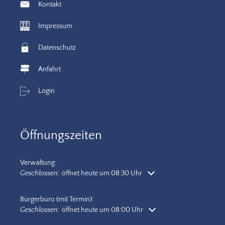
Kontakt
Impressum
Datenschutz
Anfahrt
Login
Öffnungszeiten
Verwaltung:
Klicken, um weitere Öffnungs- oder Schließzeiten auszublenden
Geschlossen:
öffnet heute um 08:30 Uhr
Bürgerbüro (mit Termin):
Klicken, um weitere Öffnungs- oder Schließzeiten auszublenden
Geschlossen:
öffnet heute um 08:00 Uhr