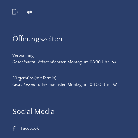
Login
Öffnungszeiten
Verwaltung:
Klicken, um weitere Öffnungs- oder Schließzeiten auszublenden
Geschlossen:
öffnet nächsten Montag um 08:30 Uhr
Bürgerbüro (mit Termin):
Klicken, um weitere Öffnungs- oder Schließzeiten auszublenden
Geschlossen:
öffnet nächsten Montag um 08:00 Uhr
Social Media
Facebook