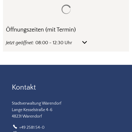
Suchergebnisse werden gela
Öffnungszeiten (mit Termin)
Klicken, um weitere Öffnungs- oder Schließzeiten auszublen
Jetzt geöffnet:
08:00
-
12:30
Uhr
Von 08:00 bis 12:30 Uhr
Kontakt
Stadtverwaltung Warendorf
Lange Kesselstraße 4-6
48231 Warendorf
+49 2581 54-0