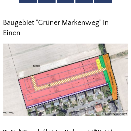
Doppelhausgrundstücke
Baugebiet "Grüner Markenweg" in
Baugebiet
Einen
Grüner
Markenweg
© Stadt Warendorf