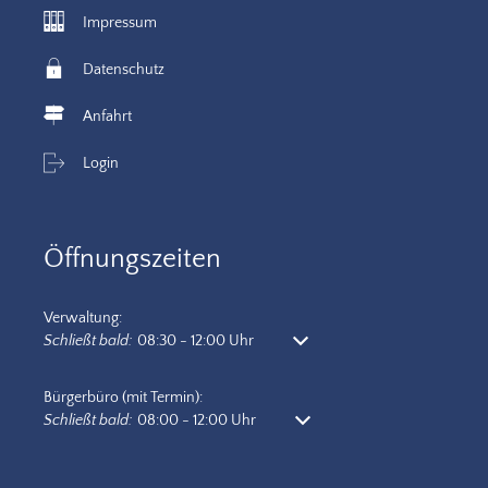
Impressum
Datenschutz
Anfahrt
Login
Öffnungszeiten
Verwaltung:
Klicken, um weitere Öffnungs- oder Schließzeiten auszublenden
Schließt bald:
08:30
-
12:00
Uhr
Von 08:30 bis 12:00 Uhr
Bürgerbüro (mit Termin):
Klicken, um weitere Öffnungs- oder Schließzeiten auszublenden
Schließt bald:
08:00
-
12:00
Uhr
Von 08:00 bis 12:00 Uhr