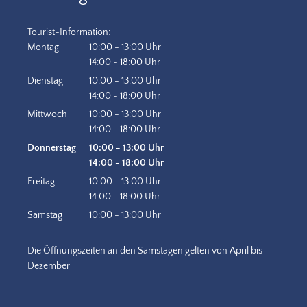
Tourist-Information:
Montag
10:00
-
13:00
Uhr
Von 10:00 bis 13:00 Uhr
14:00
-
18:00
Uhr
Von 14:00 bis 18:00 Uhr
Dienstag
10:00
-
13:00
Uhr
Von 10:00 bis 13:00 Uhr
14:00
-
18:00
Uhr
Von 14:00 bis 18:00 Uhr
Mittwoch
10:00
-
13:00
Uhr
Von 10:00 bis 13:00 Uhr
14:00
-
18:00
Uhr
Von 14:00 bis 18:00 Uhr
Donnerstag
10:00
-
13:00
Uhr
Von 10:00 bis 13:00 Uhr
14:00
-
18:00
Uhr
Von 14:00 bis 18:00 Uhr
Freitag
10:00
-
13:00
Uhr
Von 10:00 bis 13:00 Uhr
14:00
-
18:00
Uhr
Von 14:00 bis 18:00 Uhr
Samstag
10:00
-
13:00
Uhr
Von 10:00 bis 13:00 Uhr
Die Öffnungszeiten an den Samstagen gelten von April bis
Dezember