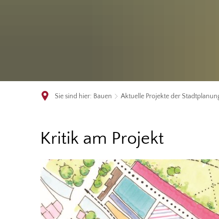
Sie sind hier:
Bauen
Aktuelle Projekte der Stadtplanun
Kritik
Kritik am Projekt
am
Projekt