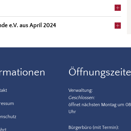
nde e.V. aus April 2024
ormationen
Öffnungszeit
takt
Verwaltung:
Klicken, um weitere Öffnungs-
Geschlossen:
ressum
öffnet nächsten Montag um 0
Uhr
enschutz
Bürgerbüro (mit Termin):
hrt