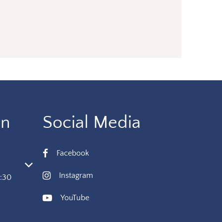
en
Social Media
Facebook
 oder Schließzeiten auszublenden
Instagram
8:30
YouTube