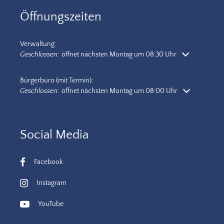
Öffnungszeiten
Verwaltung:
Klicken, um weitere Öffnungs- oder Schließzeiten auszublenden
Geschlossen:
öffnet nächsten Montag um 08:30 Uhr
Bürgerbüro (mit Termin):
Klicken, um weitere Öffnungs- oder Schließzeiten auszublenden
Geschlossen:
öffnet nächsten Montag um 08:00 Uhr
Social Media
Facebook
Instagram
YouTube