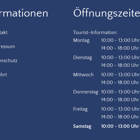
ormationen
Öffnungszeit
takt
Tourist-Information:
Montag
10:00
-
13:00
Uhr
ressum
Von 10:00 bis 13:
14:00
-
18:00
Uhr
Von 14:00 bis 18:
Dienstag
10:00
-
13:00
Uhr
enschutz
Von 10:00 bis 13:
14:00
-
18:00
Uhr
Von 14:00 bis 18:
hrt
Mittwoch
10:00
-
13:00
Uhr
Von 10:00 bis 13:
14:00
-
18:00
Uhr
Von 14:00 bis 18:
Donnerstag
10:00
-
13:00
Uhr
Von 10:00 bis 13:
14:00
-
18:00
Uhr
Von 14:00 bis 18:
Freitag
10:00
-
13:00
Uhr
Von 10:00 bis 13:
14:00
-
18:00
Uhr
Von 14:00 bis 18:
Samstag
10:00
-
13:00
Uhr
Von 10:00 bis 13: