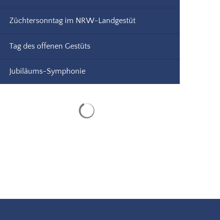
Züchtersonntag im NRW-Landgestüt
Tag des offenen Gestüts
Jubiläums-Symphonie
Suchergebnisse werden geladen