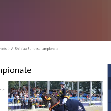
vents
Al Shira´aa Bundeschampionate
mpionate
die