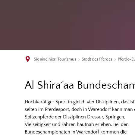
Sie sind hier:
Tourismus
Stadt des Pferdes
Pferde-E
Al
Al Shira´aa Bundescha
Shira
Hochkarätiger Sport in gleich vier Disziplinen, das ist
selten im Pferdesport, doch in Warendorf kann man 
´aa
Spitzenpferde der Disziplinen Dressur, Springen,
Vielseitigkeit und Fahren hautnah erleben. Bei den
Bundeschampionate
Bundeschampionaten in Warendorf kommen die