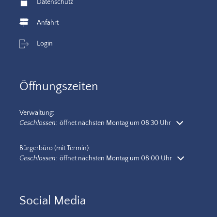
Datenschutz
Anfahrt
Login
Öffnungszeiten
Verwaltung:
Klicken, um weitere Öffnungs- oder Schließzeiten auszublenden
Geschlossen:
öffnet nächsten Montag um 08:30 Uhr
Bürgerbüro (mit Termin):
Klicken, um weitere Öffnungs- oder Schließzeiten auszublenden
Geschlossen:
öffnet nächsten Montag um 08:00 Uhr
Social Media