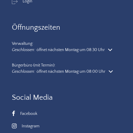
Login
Öffnungszeiten
Verwaltung:
Klicken, um weitere Öffnungs- oder Schließzeiten auszublenden
Geschlossen:
öffnet nächsten Montag um 08:30 Uhr
Bürgerbüro (mit Termin):
Klicken, um weitere Öffnungs- oder Schließzeiten auszublenden
Geschlossen:
öffnet nächsten Montag um 08:00 Uhr
Social Media
Facebook
Instagram