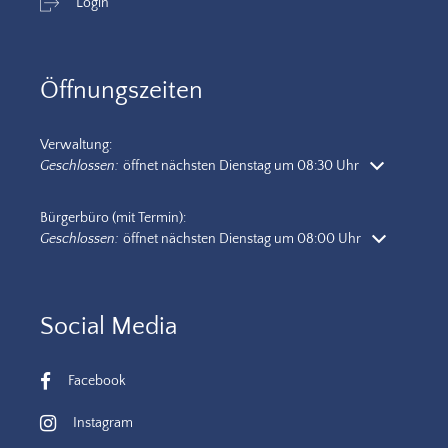
Login
Öffnungszeiten
Verwaltung:
Klicken, um weitere Öffnungs- oder Schließzeiten auszublenden
Geschlossen:
öffnet nächsten Dienstag um 08:30 Uhr
Bürgerbüro (mit Termin):
Klicken, um weitere Öffnungs- oder Schließzeiten auszublenden
Geschlossen:
öffnet nächsten Dienstag um 08:00 Uhr
Social Media
Facebook
Instagram