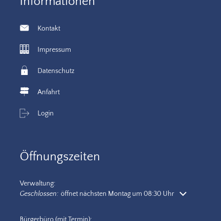
Informationen
Kontakt
Impressum
Datenschutz
Anfahrt
Login
Öffnungszeiten
Verwaltung:
Klicken, um weitere Öffnungs- oder Schließzeiten auszublenden
Geschlossen:
öffnet nächsten Montag um 08:30 Uhr
Bürgerbüro (mit Termin):