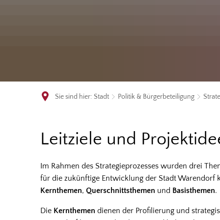
Sie sind hier:
Stadt
Politik & Bürgerbeteiligung
Strat
Leitziele
Leitziele und Projektid
und
Im Rahmen des Strategieprozesses wurden drei Theme
für die zukünftige Entwicklung der Stadt Warendorf k
Projektideen
Kernthemen
,
Querschnittsthemen
und
Basisthemen
.
Die
Kernthemen
dienen der Profilierung und strategi