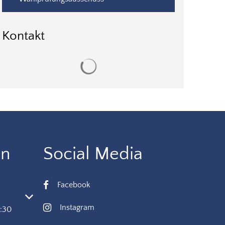
Kontakt
Suchergebnisse werden geladen
en
Social Media
Facebook
 oder Schließzeiten auszublenden
Instagram
8:30