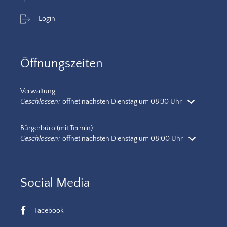
Login
Öffnungszeiten
Verwaltung:
Klicken, um weitere Öffnungs- oder Schließzeiten auszublenden
Geschlossen:
öffnet nächsten Dienstag um 08:30 Uhr
Bürgerbüro (mit Termin):
Klicken, um weitere Öffnungs- oder Schließzeiten auszublenden
Geschlossen:
öffnet nächsten Dienstag um 08:00 Uhr
Social Media
Facebook