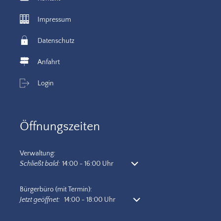
Impressum
Datenschutz
Anfahrt
Login
Öffnungszeiten
Verwaltung:
Klicken, um weitere Öffnungs- oder Schließzeiten auszublenden
Schließt bald:
14:00
-
16:00
Uhr
Von 14:00 bis 16:00 Uhr
Bürgerbüro (mit Termin):
Klicken, um weitere Öffnungs- oder Schließzeiten auszublenden
Jetzt geöffnet:
14:00
-
18:00
Uhr
Von 14:00 bis 18:00 Uhr