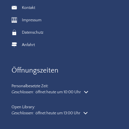
Kontakt
Impressum
Datenschutz
Anfahrt
Öffnungszeiten
Personalbesetzte Zeit:
Klicken, um weitere Öffnungs- oder Schließzeiten auszublenden
Geschlossen:
öffnet heute um 10:00 Uhr
Open Library:
Klicken, um weitere Öffnungs- oder Schließzeiten auszublenden
Geschlossen:
öffnet heute um 13:00 Uhr