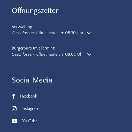
Öffnungszeiten
Verwaltung:
Klicken, um weitere Öffnungs- oder Schließzeiten auszublenden
Geschlossen:
öffnet heute um 08:30 Uhr
Bürgerbüro (mit Termin):
Klicken, um weitere Öffnungs- oder Schließzeiten auszublenden
Geschlossen:
öffnet heute um 08:00 Uhr
Social Media
Facebook
Instagram
YouTube