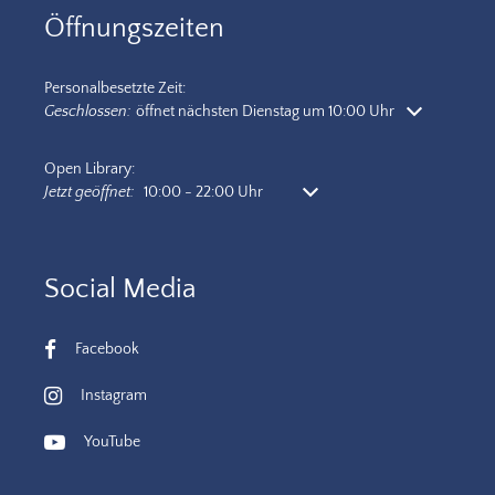
Öffnungszeiten
Personalbesetzte Zeit:
Klicken, um weitere Öffnungs- oder Schließzeiten auszublenden
Geschlossen:
öffnet nächsten Dienstag um 10:00 Uhr
Open Library:
Klicken, um weitere Öffnungs- oder Schließzeiten auszublenden
Jetzt geöffnet:
10:00
-
22:00
Uhr
Von 10:00 bis 22:00 Uhr
Social Media
Facebook
Instagram
YouTube