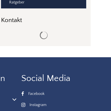
Ratgeber
Kontakt
Suchergebnisse werden geladen
en
Social Media
Facebook
 oder Schließzeiten auszublenden
Instagram