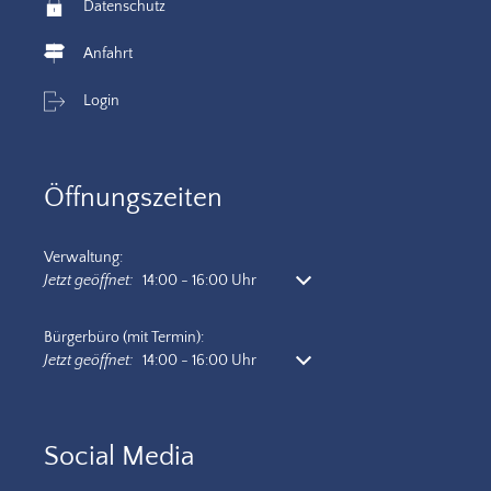
Datenschutz
Anfahrt
Login
Öffnungszeiten
Verwaltung:
Klicken, um weitere Öffnungs- oder Schließzeiten auszublenden
Jetzt geöffnet:
14:00
-
16:00
Uhr
Von 14:00 bis 16:00 Uhr
Bürgerbüro (mit Termin):
Klicken, um weitere Öffnungs- oder Schließzeiten auszublenden
Jetzt geöffnet:
14:00
-
16:00
Uhr
Von 14:00 bis 16:00 Uhr
Social Media