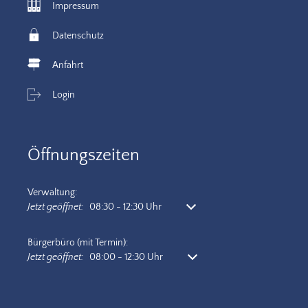
Impressum
Datenschutz
Anfahrt
Login
Öffnungszeiten
Verwaltung:
Klicken, um weitere Öffnungs- oder Schließzeiten auszublenden
Jetzt geöffnet:
08:30
-
12:30
Uhr
Von 08:30 bis 12:30 Uhr
Bürgerbüro (mit Termin):
Klicken, um weitere Öffnungs- oder Schließzeiten auszublenden
Jetzt geöffnet:
08:00
-
12:30
Uhr
Von 08:00 bis 12:30 Uhr