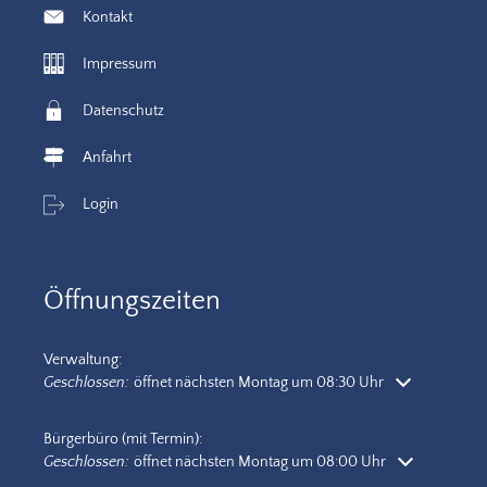
Kontakt
Impressum
Datenschutz
Anfahrt
Login
Öffnungszeiten
Verwaltung:
Klicken, um weitere Öffnungs- oder Schließzeiten auszublenden
Geschlossen:
öffnet nächsten Montag um 08:30 Uhr
Bürgerbüro (mit Termin):
Klicken, um weitere Öffnungs- oder Schließzeiten auszublenden
Geschlossen:
öffnet nächsten Montag um 08:00 Uhr