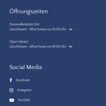
Öffnungszeiten
Personalbesetzte Zeit:
Klicken, um weitere Öffnungs- oder Schließzeiten auszublenden
Geschlossen:
öffnet heute um 10:00 Uhr
Open Library:
Klicken, um weitere Öffnungs- oder Schließzeiten auszublenden
Geschlossen:
öffnet heute um 18:00 Uhr
Social Media
Facebook
Instagram
YouTube