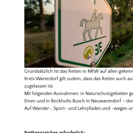
in
Wald
und
Flur
Grundsätzlich ist das Reiten in NRW auf allen geke
Kreis Warendorf gilt zudem, dass das Reiten auch a
zugelassen ist.
Mit folgenden Ausnahmen: in Naturschutzgebieten g
Einen und in Bockholts Busch in Neuwarendorf – dort
Auf Wander-, Sport- und Lehrpfaden und -wegen und
Reitkennzeichen erforderlich: