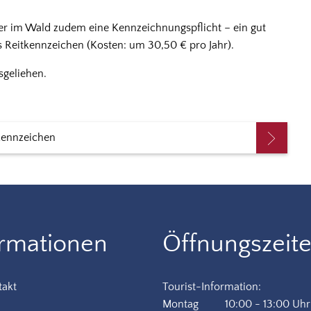
oder im Wald zudem eine Kennzeichnungspflicht – ein gut
es Reitkennzeichen (Kosten: um 30,50 € pro Jahr).
sgeliehen.
kennzeichen
ormationen
Öffnungszeit
takt
Tourist-Information:
Montag
10:00
-
13:00
Uhr