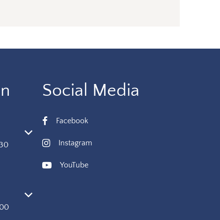
en
Social Media
Facebook
 oder Schließzeiten auszublenden
Instagram
:30
YouTube
 oder Schließzeiten auszublenden
:00