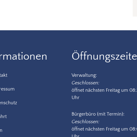
ormationen
Öffnungszeit
takt
Verwaltung:
Klicken, um weitere Öffnungs-
Geschlossen:
ressum
öffnet nächsten Freitag um 08
Uhr
enschutz
Bürgerbüro (mit Termin):
hrt
Klicken, um weitere Öffnungs-
Geschlossen:
öffnet nächsten Freitag um 08
in
Uhr