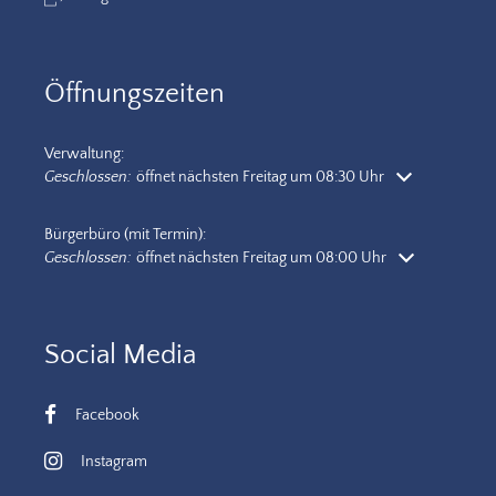
Öffnungszeiten
Verwaltung:
Klicken, um weitere Öffnungs- oder Schließzeiten auszublenden
Geschlossen:
öffnet nächsten Freitag um 08:30 Uhr
Bürgerbüro (mit Termin):
Klicken, um weitere Öffnungs- oder Schließzeiten auszublenden
Geschlossen:
öffnet nächsten Freitag um 08:00 Uhr
Social Media
Facebook
Instagram