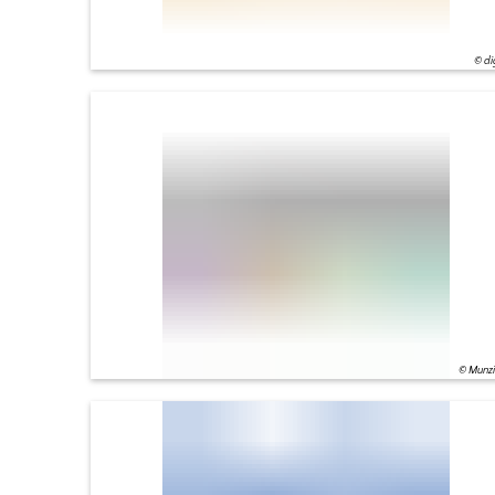
© di
© Munz