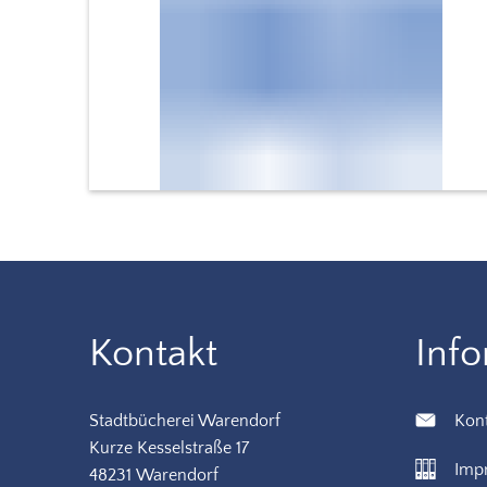
Kontakt
Inf
Stadtbücherei Warendorf
Kon
Kurze Kesselstraße 17
Imp
48231 Warendorf