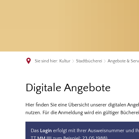
Sie sind hier:
Kultur
Stadtbücherei
Angebote & Serv
Digitale
Digitale Angebote
Angebote
Hier finden Sie eine Übersicht unserer digitalen Ang
nutzen. Für die Anmeldung wird ein gültiger Büchere
Das
Login
erfolgt mit Ihrer Ausweisnummer und I
TT.MM.JJJJ zum Beispiel: 23.05.1988).