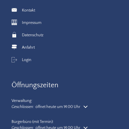
Kontakt
Impressum
Datenschutz
Anfahrt
Login
Öffnungszeiten
Verwaltung:
Klicken, um weitere Öffnungs- oder Schließzeiten auszublenden
Geschlossen:
öffnet heute um 14:00 Uhr
Bürgerbüro (mit Termin):
Klicken, um weitere Öffnungs- oder Schließzeiten auszublenden
Geschlossen:
öffnet heute um 14:00 Uhr