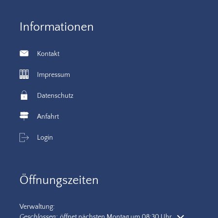
Informationen
Kontakt
Impressum
Datenschutz
Anfahrt
Login
Öffnungszeiten
Verwaltung:
Klicken, um weitere Öffnungs- oder Schließzeiten auszublenden
Geschlossen:
öffnet nächsten Montag um 08:30 Uhr