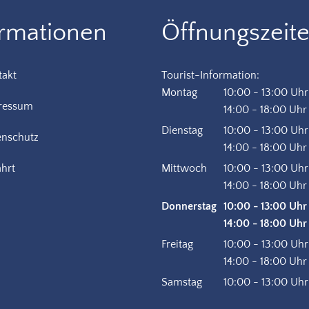
ormationen
Öffnungszeit
takt
Tourist-Information:
Montag
10:00
-
13:00
Uhr
ressum
Von 10:00 bis 13:
14:00
-
18:00
Uhr
Von 14:00 bis 18:
Dienstag
10:00
-
13:00
Uhr
enschutz
Von 10:00 bis 13:
14:00
-
18:00
Uhr
Von 14:00 bis 18:
hrt
Mittwoch
10:00
-
13:00
Uhr
Von 10:00 bis 13:
14:00
-
18:00
Uhr
Von 14:00 bis 18:
Donnerstag
10:00
-
13:00
Uhr
Von 10:00 bis 13:
14:00
-
18:00
Uhr
Von 14:00 bis 18:
Freitag
10:00
-
13:00
Uhr
Von 10:00 bis 13:
14:00
-
18:00
Uhr
Von 14:00 bis 18:
Samstag
10:00
-
13:00
Uhr
Von 10:00 bis 13: