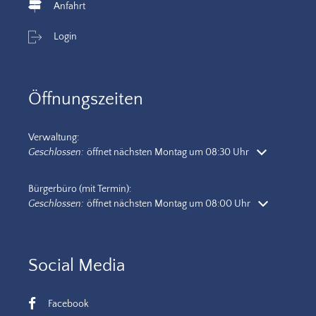
Anfahrt
Login
Öffnungszeiten
Verwaltung:
Klicken, um weitere Öffnungs- oder Schließzeiten auszublenden
Geschlossen:
öffnet nächsten Montag um 08:30 Uhr
Bürgerbüro (mit Termin):
Klicken, um weitere Öffnungs- oder Schließzeiten auszublenden
Geschlossen:
öffnet nächsten Montag um 08:00 Uhr
Social Media
Facebook