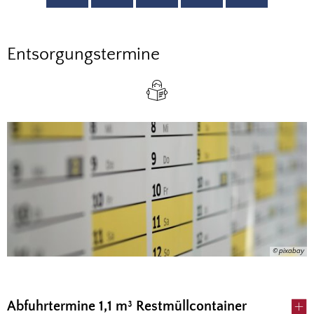
Entsorgungstermine
Entsorgungstermine
© pixabay
Abfuhrtermine 1,1 m³ Restmüllcontainer