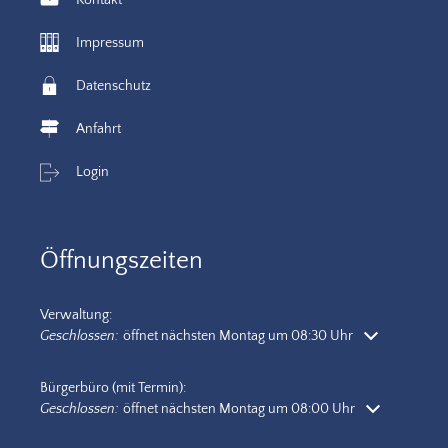
Kontakt
Impressum
Datenschutz
Anfahrt
Login
Öffnungszeiten
Verwaltung:
Klicken, um weitere Öffnungs- oder Schließzeiten auszublenden
Geschlossen:
öffnet nächsten Montag um 08:30 Uhr
Bürgerbüro (mit Termin):
Klicken, um weitere Öffnungs- oder Schließzeiten auszublenden
Geschlossen:
öffnet nächsten Montag um 08:00 Uhr