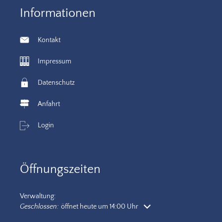
Informationen
Kontakt
Impressum
Datenschutz
Anfahrt
Login
Öffnungszeiten
Verwaltung:
Klicken, um weitere Öffnungs- oder Schließzeiten auszublenden
Geschlossen:
öffnet heute um 14:00 Uhr