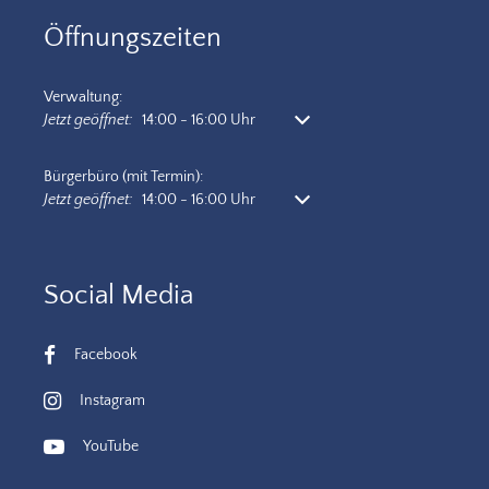
Öffnungszeiten
Verwaltung:
Klicken, um weitere Öffnungs- oder Schließzeiten auszublenden
Jetzt geöffnet:
14:00
-
16:00
Uhr
Von 14:00 bis 16:00 Uhr
Bürgerbüro (mit Termin):
Klicken, um weitere Öffnungs- oder Schließzeiten auszublenden
Jetzt geöffnet:
14:00
-
16:00
Uhr
Von 14:00 bis 16:00 Uhr
Social Media
Facebook
Instagram
YouTube