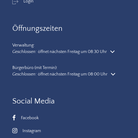
Login
Öffnungszeiten
Verwaltung:
Klicken, um weitere Öffnungs- oder Schließzeiten auszublenden
Geschlossen:
öffnet nächsten Freitag um 08:30 Uhr
Bürgerbüro (mit Termin):
Klicken, um weitere Öffnungs- oder Schließzeiten auszublenden
Geschlossen:
öffnet nächsten Freitag um 08:00 Uhr
Social Media
Facebook
Instagram