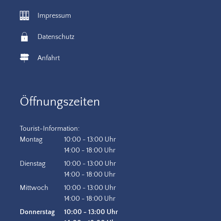
Impressum
Datenschutz
Anfahrt
Öffnungszeiten
Tourist-Information:
Montag
10:00
-
13:00
Uhr
Von 10:00 bis 13:00 Uhr
14:00
-
18:00
Uhr
Von 14:00 bis 18:00 Uhr
Dienstag
10:00
-
13:00
Uhr
Von 10:00 bis 13:00 Uhr
14:00
-
18:00
Uhr
Von 14:00 bis 18:00 Uhr
Mittwoch
10:00
-
13:00
Uhr
Von 10:00 bis 13:00 Uhr
14:00
-
18:00
Uhr
Von 14:00 bis 18:00 Uhr
Donnerstag
10:00
-
13:00
Uhr